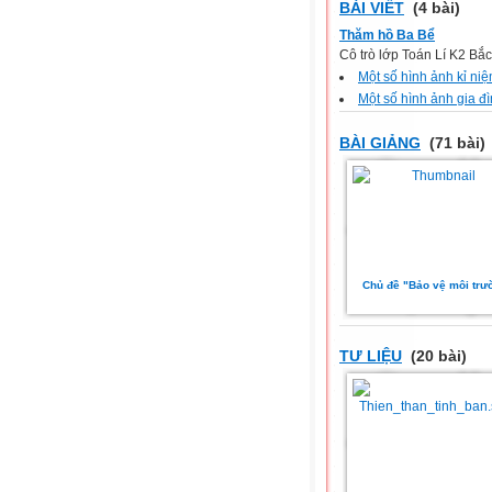
BÀI VIẾT
(4 bài)
Thăm hồ Ba Bể
Cô trò lớp Toán Lí K2 Bắc
Một số hình ảnh kỉ n
Một số hình ảnh gia đ
BÀI GIẢNG
(71 bài)
Chủ đề "Bảo vệ môi trư
TƯ LIỆU
(20 bài)