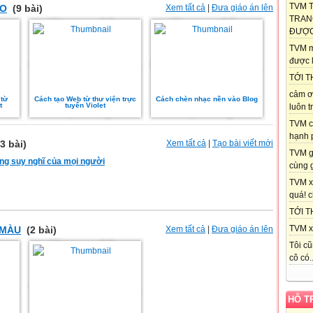
TVM 
ẢO
(9 bài)
Xem tất cả
|
Đưa giáo án lên
TRAN
ĐƯỢC.
TVM m
được l
TỚI T
cảm ơ
 từ
Cách tạo Web từ thư viện trực
Cách chèn nhạc nền vào Blog
t
tuyến Violet
luôn tr
TVM c
hạnh p
3 bài)
Xem tất cả
|
Tạo bài viết mới
TVM g
ng suy nghĩ của mọi người
cùng g
TVM x
quá! c
TỚI T
TVM xi
 MÀU
(2 bài)
Xem tất cả
|
Đưa giáo án lên
Tôi cũ
cô có..
HỖ T