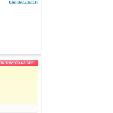
Đăng nhập / Đăng ký
ƠN THẦY CÔ ĐÃ GHÉ
M
ẦY CÔ VÀ CÁC BẠN ĐÃ GHÉ THĂM WEBSITE