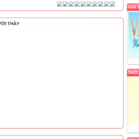
GIẢI
ƯỜI THẦY
THỜI