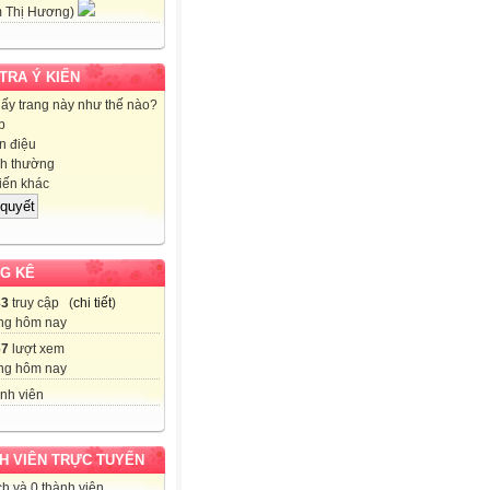
 Thị Hương)
 TRA Ý KIẾN
hấy trang này như thế nào?
p
 điệu
h thường
iến khác
G KÊ
33
truy cập (
chi tiết
)
ng hôm nay
67
lượt xem
ng hôm nay
nh viên
H VIÊN TRỰC TUYẾN
h và 0 thành viên