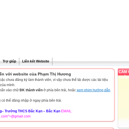
Trợ giúp
Liên kết Website
CẢM 
ến với website của Phạm Thị Hương
THĂ
c chưa đăng ký làm thành viên, vì vậy chưa thể tải được các tài liệu
 của mình.
nhấn vào chữ
ĐK thành viên
ở phía bên trái, hoặc
xem phim hướng dẫn
ị có thể đăng nhập ở ngay phía bên trái.
CẢM ƠN QUÝ TH
g– Trường THCS Bắc Kạn – Bắc Kạn
EMAIL:
l.com">@gmail.com