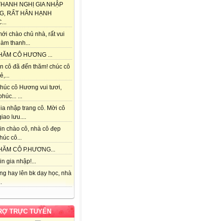
THANH NGHỊ GIA NHẬP
G, RẤT HÂN HẠNH
..
ới chào chủ nhà, rất vui
àm thanh...
HĂM CÔ HƯƠNG ...
n cô đã đến thăm! chúc cô
ẻ,...
húc cô Hương vui tươi,
húc... ...
ia nhập trang cô. Mời cô
iao lưu....
in chào cô, nhà cô đẹp
húc cô...
HĂM CÔ P.HƯƠNG...
n gia nhập!...
ng hay lên bk dạy học, nhà
.
RỢ TRỰC TUYẾN