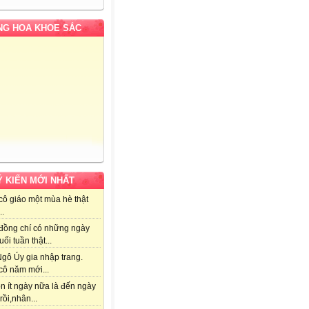
G HOA KHOE SẮC
Ý KIẾN MỚI NHẤT
cô giáo một mùa hè thật
..
đồng chí có những ngày
uối tuần thật...
gô Úy gia nhập trang.
cô năm mới...
n ít ngày nữa là đến ngày
rồi,nhân...