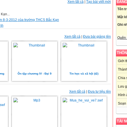
Xem tất cả
|
Tạo bài viết mới
ĐĂNG
Tên t
 Kạn...
Mật k
iệm 8-3-2012 của trường THCS Bắc Kạn
Ghi n
ình
Xem tất cả
|
Đưa bài giảng lên
Quên 
THÔN
Giới 
Thành
ờng
Ôn tập chương IV - Đại 9
Tin học và xã hội (t2)
Chia 
Lưu g
Xem tất cả
|
Đưa tư liệu lên
Hình 
Soạn 
TÀI 