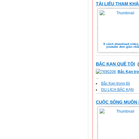
TÀI LIỆU THAM KH
9 cách download video
youtube đơn giản nhấ
BẮC KẠN QUÊ TÔI
(
Bắc Kạn tro
...
Bắc Kạn trong tôi
DU LỊCH BẮC KẠN
CUỘC SỐNG MUÔN