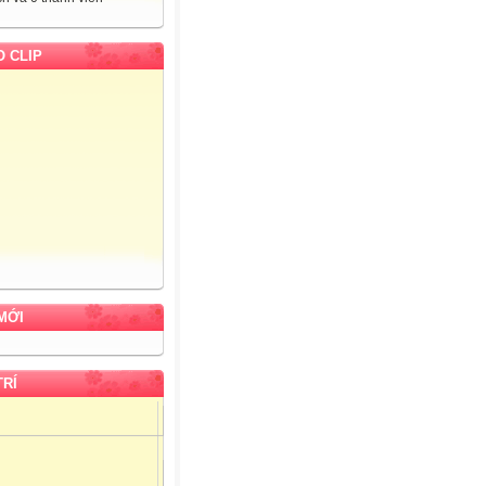
O CLIP
MỚI
TRÍ