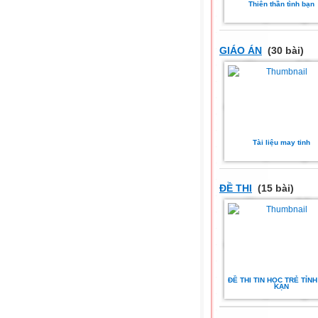
Thiên thần tình bạn
GIÁO ÁN
(30 bài)
Tài liệu may tinh
ĐỀ THI
(15 bài)
ĐỀ THI TIN HỌC TRẺ TỈN
KẠN