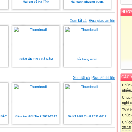
Mai em về Hà Tĩnh
Hai canh phuong buon.
HƯƠN
Xem tất cả
|
Đưa giáo án lên
GIÁO ÁN TIN 7 CẢ NĂM
lỗi trong word
CÁC 
Xem tất cả
|
Đưa đề thi lên
Chúc 
nhiều.
Chúc 
nghỉ c
TVM N
Chúc 
H BẮC
Kiểm tra HKII Tin 7 2011-2012
Đề KT HKII Tin 8 2011-2012
Chỉ cò
20.10 