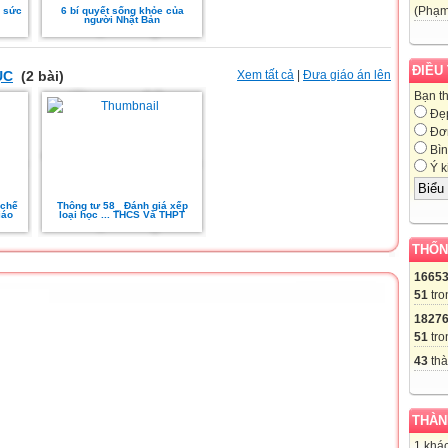
(Phạm
o sức
6 bí quyết sống khỏe của
người Nhật Bản
ĐIỀU
ỤC
(2 bài)
Xem tất cả
|
Đưa giáo án lên
Bạn t
Đẹ
Đơn
Bìn
Ý k
 chế
Thông tư 58_ Đánh giá xếp
iáo
loại học ... THCS Và THPT
THỐN
1665
51
tro
1827
51
tro
43
thà
THÀN
1 khác