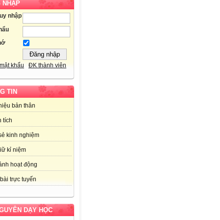
 NHẬP
ruy nhập
hẩu
hớ
mật khẩu
ĐK thành viên
G TIN
thiệu bản thân
 tích
sẻ kinh nghiệm
iữ kỉ niệm
ảnh hoạt động
bài trực tuyến
NGUYÊN DẠY HỌC