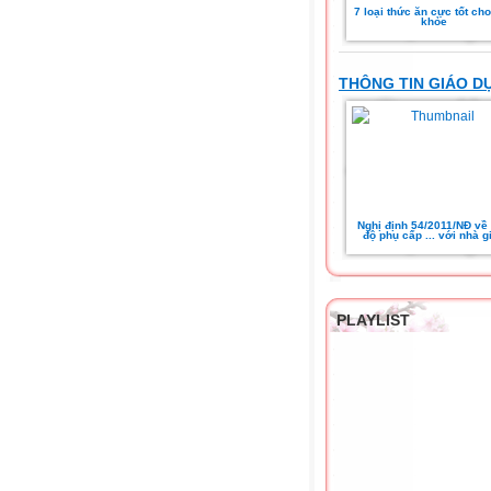
7 loại thức ăn cực tốt ch
khỏe
THÔNG TIN GIÁO D
Nghị định 54/2011/NĐ về
độ phụ cấp ... với nhà g
PLAYLIST